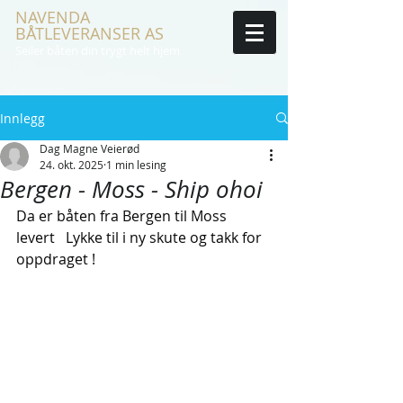
NAVENDA
BÅTLEVERANSER AS
Seiler båten din trygt helt hjem
Innlegg
Dag Magne Veierød
24. okt. 2025
1 min lesing
Bergen - Moss - Ship ohoi
Da er båten fra Bergen til Moss 
levert   Lykke til i ny skute og takk for 
oppdraget !